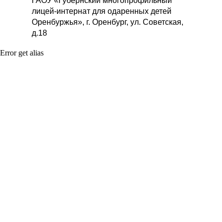
ГАОУ «Губернский многопрофильный
лицей-интернат для одаренных детей
Оренбуржья», г. Оренбург, ул. Советская,
д.18
Error get alias
Ссылки на подключение к онлайн-
трансляциям защит:
Агропромышленные и биотехнологии
→
Беспилотный транспорт
и логистические системы →
Большие данные, искусственный
интеллект, финансовые технологии
и машинное обучение →
Генетика и биомедицина →
Когнитивные исследования →
Нанотехнологии →
Новые материалы →
Передовые производственные
технологии →
Природоподобные и нейротехнологии