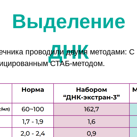
Выделение
ДНК
чника проводили двумя методами: С
фицированным СТАБ-методом.