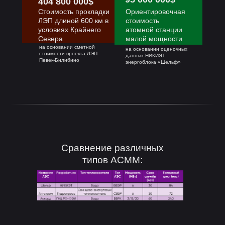
404 800 000$
Стоимость прокладки
Ориентировочная
ЛЭП длиной 600 км в
стоимость
условиях Крайнего
атомной станции
Севера
малой мощности
на основании сметной
на основании оценочных
стоимости проекта ЛЭП
данных НИКИЭТ
Певек-Билибино
энергоблока «Шельф»
Сравнение различных
типов АСММ: