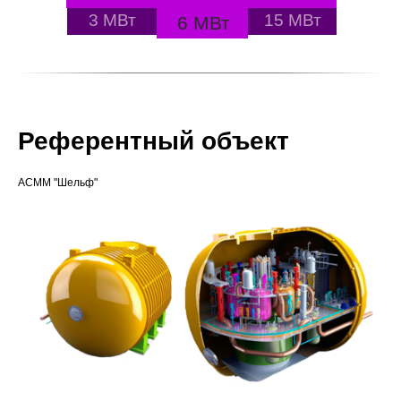
3 МВт
15 МВт
6 МВт
Референтный объект
АСММ "Шельф"