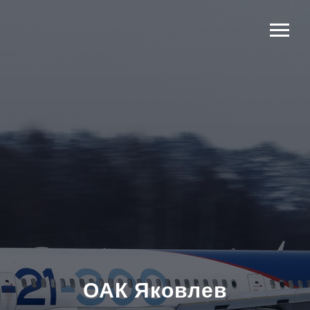
ОАК Яковлев