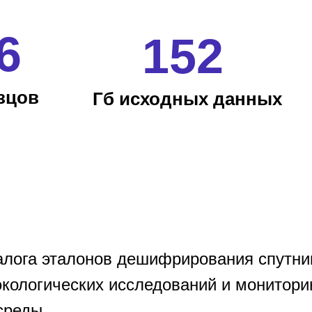
6
152
зцов
Гб исходных данных
алога эталонов дешифрирования спутн
экологических исследований и монитори
среды