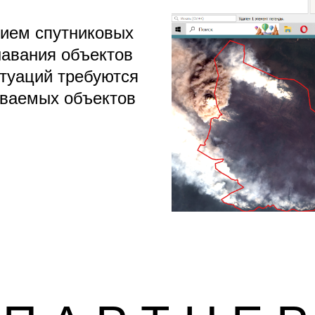
нием спутниковых
навания объектов
итуаций требуются
аваемых объектов