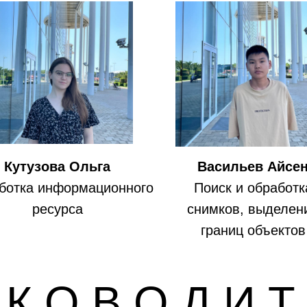
Кутузова Ольга
Васильев Айсе
ботка информационного
Поиск и обработк
ресурса
снимков, выделен
границ объектов
 К О В О Д И Т