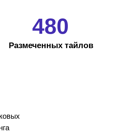
480
Размеченных тайлов
иковых
нга