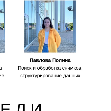
н
Павлова Полина
а
Поиск и обработка снимков,
ие
структурирование данных
 Е Л И