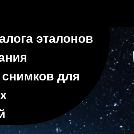
алога эталонов
ания
 снимков для
их
й