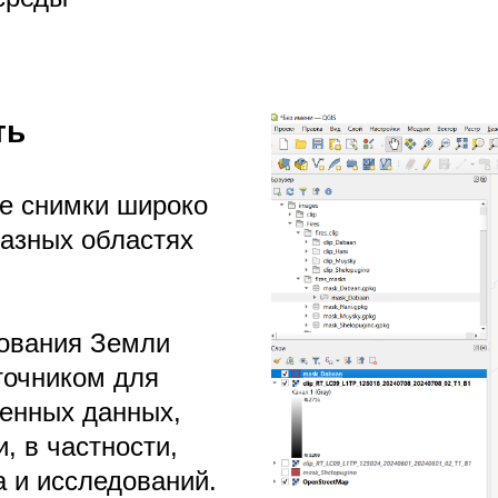
ть
е снимки широко
азных областях
рования Земли
точником для
енных данных,
, в частности,
а и исследований.