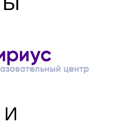
Р Ы
 И