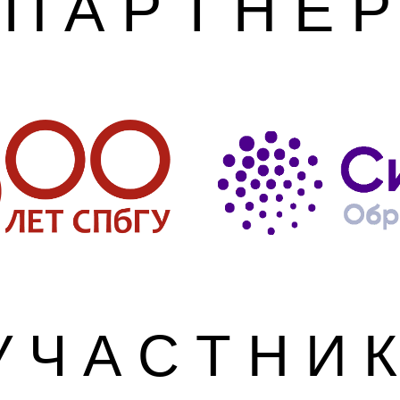
П А Р Т Н Е 
У Ч А С Т Н И К