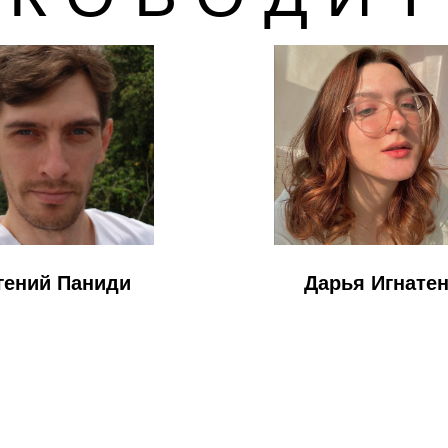
гений Паниди
Дарья
Игнате