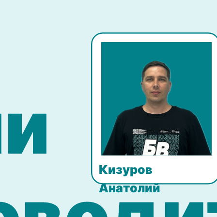
Кизуров
Анатолий