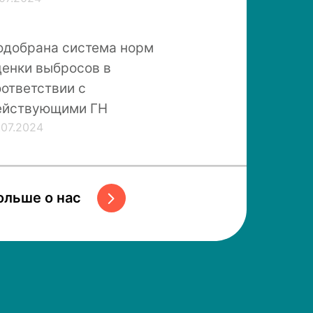
одобрана система норм
ценки выбросов в
оответствии с
ействующими ГН
.07.2024
ольше о нас