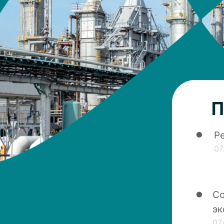
Р
07
Со
эк
07