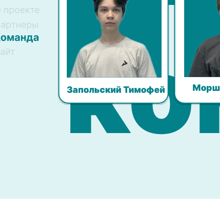
Морш
Запольский Тимофей