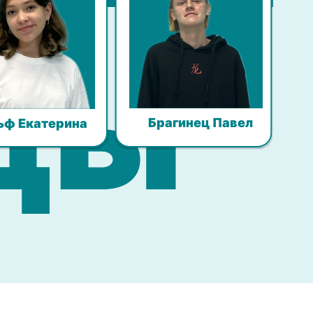
Брагинец Павел
ьф Екатерина