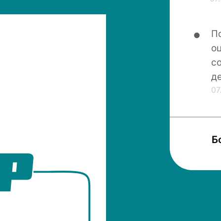
П
о
с
д
07
Б