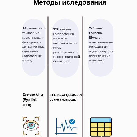
Методы иследования
Айтрекинг
- это
Таблицы
ЭЭГ
- метод
технология,
Горбова-
исследования
позволяющая
Шульте
-
состояния
фиксировать
психологическая
головного мозга
движение глаз,
методика для
путем
оценивать
оценки скорости
регистрации его
направление
переключения
биоэлектрической
взгляда
внимания
активности
Eye-tracking
EEG (CGX Quick32-r) -
(Eye-link-
сухие электроды
1000)