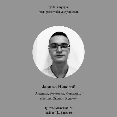
tg: @daniyyyya
mail: gazizovadanya@yandex.ru
Филько Николай
Аналитик, Экономист, Монтажник-
электрик, Эксперт-филамент
tg: @MA0DZEDUN
mail: n.filko@mail.ru