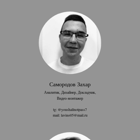
Самородов Захар
Аналитик, Дизайнер, Докладчик,
Видео-монтажер
tg: @youshallnotpass7
mail: lavino05@mail.ru