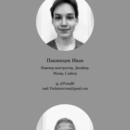
Пашинцев Иван
Инженер-конструктор, Дизайнер,
Маляр, Слайсер
tg: @Psina80
mail: Pashintsevivan@gmail.com