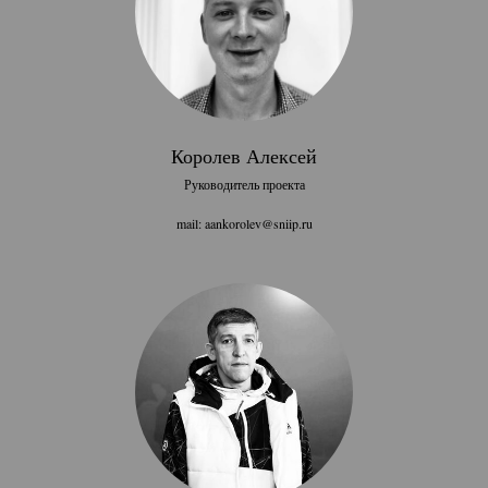
Королев Алексей
Руководитель проекта
mail: aankorolev@sniip.ru