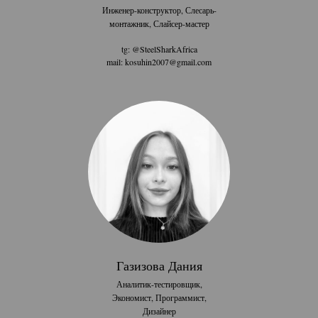
Инженер-конструктор, Слесарь-
монтажник, Слайсер-мастер
tg: @SteelSharkAfrica
mail: kosuhin2007@gmail.com
Газизова Дания
Аналитик-тестировщик,
Экономист, Программист,
Дизайнер