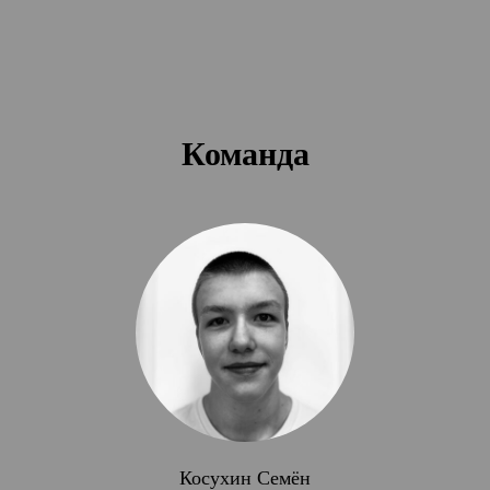
Команда
Косухин Семён