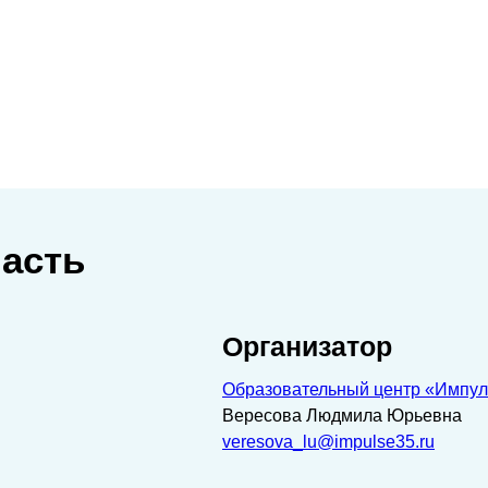
ласть
Организатор
Образовательный центр «Импул
Вересова Людмила Юрьевна
veresova_lu@impulse35.ru