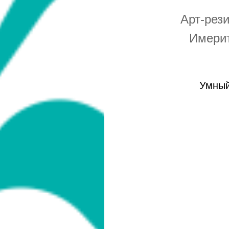
Арт-рез
Имерит
Умный