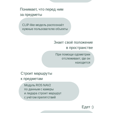
Понимает, что перед ним
за предметы
CLIP-like-модель распознаёт
нужные пользователю объекты
Знает своё положение
в пространстве
При помощи одометрии
отслеживает, где он
находится
Строит маршруты
к предметам
Модуль ROS NAV2
по данным с камеры
и лидара строит маршрут
с учётом препятствий
Едет :)