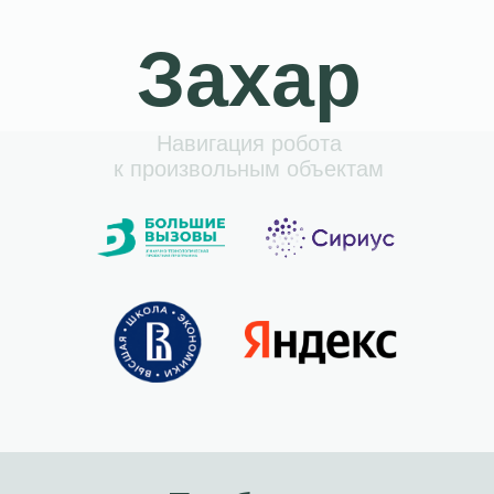
Захар
Навигация робота
к произвольным объектам